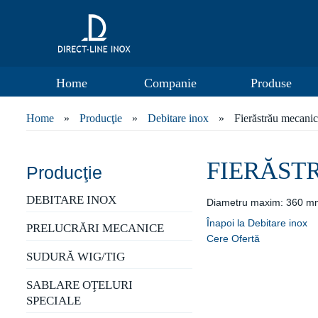
Home
Companie
Produse
Home
»
Producţie
»
Debitare inox
»
Fierăstrău mecanic
FIERĂST
Producţie
DEBITARE INOX
Diametru maxim: 360 m
Înapoi la Debitare inox
PRELUCRĂRI MECANICE
Cere Ofertă
SUDURĂ WIG/TIG
SABLARE OŢELURI
SPECIALE