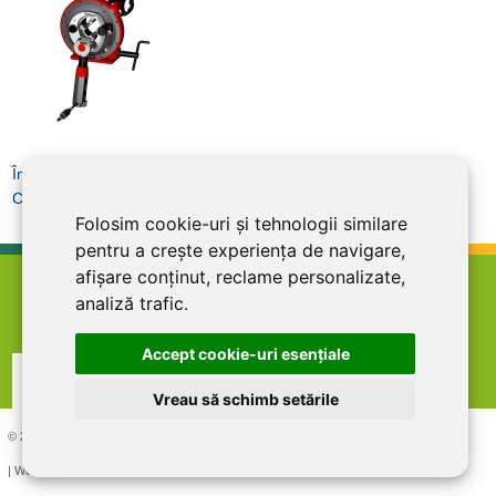
Înapoi la Debitare inox
Cere Ofertă
Folosim cookie-uri și tehnologii similare
pentru a crește experiența de navigare,
afișare conținut, reclame personalizate,
home
termeni şi condiţii
abonare la newsletter
analiză trafic.
cariere
politica de confidentialitate
contact
Accept cookie-uri esenţiale
Vreau să schimb setările
© 2026 DIRECT LINE INOX IMPEX SRL, RO7727821, J12/1817/1995
| Website creat si optimizat de
LiveCOM