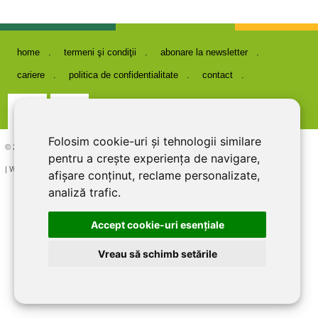
home
termeni şi condiţii
abonare la newsletter
cariere
politica de confidentialitate
contact
Folosim cookie-uri și tehnologii similare
© 2026 DIRECT LINE INOX IMPEX SRL, RO7727821, J12/1817/1995
pentru a crește experiența de navigare,
| Website creat si optimizat de
LiveCOM
afișare conținut, reclame personalizate,
analiză trafic.
Accept cookie-uri esenţiale
Vreau să schimb setările