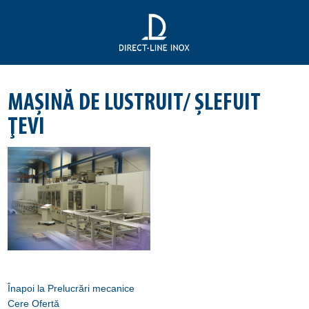
MAŞINĂ DE LUSTRUIT/ ŞLEFUIT
ŢEVI
Înapoi la Prelucrări mecanice
Cere Ofertă