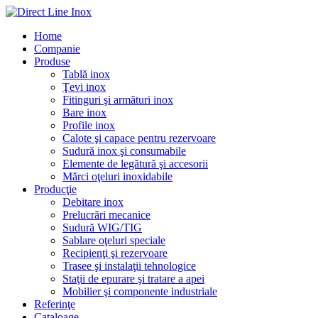
Home
Companie
Produse
Tablă inox
Ţevi inox
Fitinguri şi armături inox
Bare inox
Profile inox
Calote şi capace pentru rezervoare
Sudură inox şi consumabile
Elemente de legătură şi accesorii
Mărci oţeluri inoxidabile
Producţie
Debitare inox
Prelucrări mecanice
Sudură WIG/TIG
Sablare oţeluri speciale
Recipienţi şi rezervoare
Trasee şi instalaţii tehnologice
Staţii de epurare şi tratare a apei
Mobilier şi componente industriale
Referinţe
Cataloage