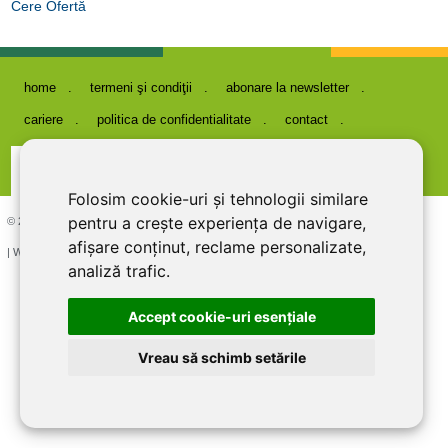
Cere Ofertă
home
termeni şi condiţii
abonare la newsletter
cariere
politica de confidentialitate
contact
Folosim cookie-uri și tehnologii similare
pentru a crește experiența de navigare,
© 2026 DIRECT LINE INOX IMPEX SRL, RO7727821, J12/1817/1995
afișare conținut, reclame personalizate,
| Website creat si optimizat de
LiveCOM
analiză trafic.
Accept cookie-uri esenţiale
Vreau să schimb setările