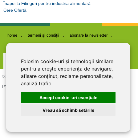
Înapoi la Fitinguri pentru industria alimentară
Cere Ofertă
home
termeni şi condiţii
abonare la newsletter
cariere
politica de confidentialitate
contact
Folosim cookie-uri și tehnologii similare
pentru a crește experiența de navigare,
afișare conținut, reclame personalizate,
© 2026 DIRECT LINE INOX IMPEX SRL, RO7727821, J12/1817/1995
analiză trafic.
| Website creat si optimizat de
LiveCOM
Accept cookie-uri esenţiale
Vreau să schimb setările