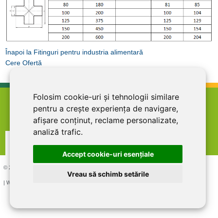
Înapoi la Fitinguri pentru industria alimentară
Cere Ofertă
Folosim cookie-uri și tehnologii similare
home
termeni şi condiţii
abonare la newsletter
pentru a crește experiența de navigare,
cariere
politica de confidentialitate
contact
afișare conținut, reclame personalizate,
analiză trafic.
Accept cookie-uri esenţiale
© 2026 DIRECT LINE INOX IMPEX SRL, RO7727821, J12/1817/1995
Vreau să schimb setările
| Website creat si optimizat de
LiveCOM