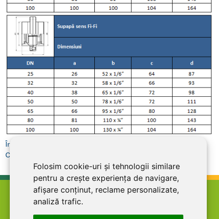
Înapoi la Fitinguri pentru industria alimentară
Cere Ofertă
Folosim cookie-uri și tehnologii similare
pentru a crește experiența de navigare,
afișare conținut, reclame personalizate,
home
termeni şi condiţii
abonare la newsletter
analiză trafic.
cariere
politica de confidentialitate
contact