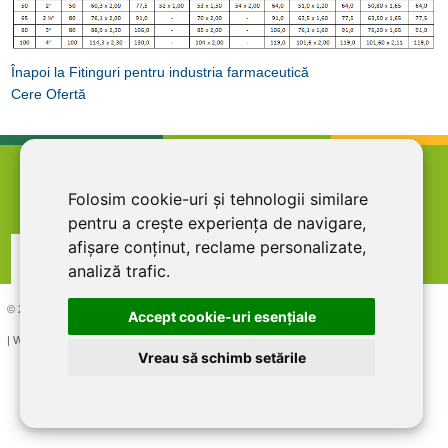
Înapoi la Fitinguri pentru industria farmaceutică
Cere Ofertă
home
termeni şi condiţii
abonare la newsletter
Folosim cookie-uri și tehnologii similare
cariere
politica de confidentialitate
contact
pentru a crește experiența de navigare,
afișare conținut, reclame personalizate,
analiză trafic.
© 2026 DIRECT LINE INOX IMPEX SRL, RO7727821, J12/1817/1995
Accept cookie-uri esenţiale
| Website creat si optimizat de
LiveCOM
Vreau să schimb setările