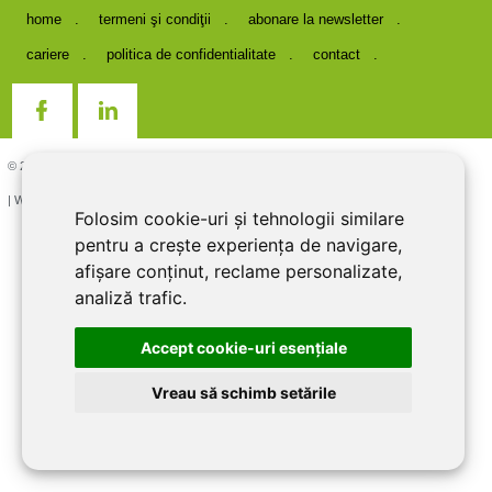
home
termeni şi condiţii
abonare la newsletter
cariere
politica de confidentialitate
contact
© 2026 DIRECT LINE INOX IMPEX SRL, RO7727821, J12/1817/1995
| Website creat si optimizat de
LiveCOM
Folosim cookie-uri și tehnologii similare
pentru a crește experiența de navigare,
afișare conținut, reclame personalizate,
analiză trafic.
Accept cookie-uri esenţiale
Vreau să schimb setările