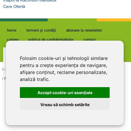
Înapoi la Racorduri olandeze
Cere Ofertă
home
termeni şi condiţii
abonare la newsletter
cariere
politica de confidentialitate
contact
Folosim cookie-uri și tehnologii similare
pentru a crește experiența de navigare,
© 2026 DIRECT LINE INOX IMPEX SRL, RO7727821, J12/1817/1995
afișare conținut, reclame personalizate,
analiză trafic.
| Website creat si optimizat de
LiveCOM
Accept cookie-uri esenţiale
Vreau să schimb setările