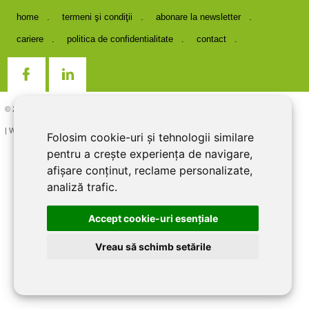
home
termeni şi condiţii
abonare la newsletter
cariere
politica de confidentialitate
contact
© 2026 DIRECT LINE INOX IMPEX SRL, RO7727821, J12/1817/1995
| Website creat si optimizat de
LiveCOM
Folosim cookie-uri și tehnologii similare
pentru a crește experiența de navigare,
afișare conținut, reclame personalizate,
analiză trafic.
Accept cookie-uri esenţiale
Vreau să schimb setările