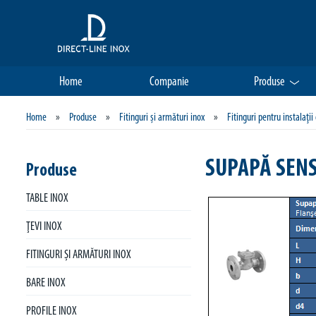
Home
Companie
Produse
Home
»
Produse
»
Fitinguri şi armături inox
»
Fitinguri pentru instalaţii
SUPAPĂ SENS
Produse
TABLE INOX
ŢEVI INOX
FITINGURI ŞI ARMĂTURI INOX
BARE INOX
PROFILE INOX