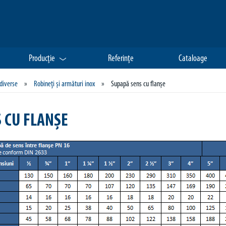
Producţie
Referinţe
Cataloage
 diverse
»
Robineţi şi armături inox
»
Supapă sens cu flanşe
 CU FLANŞE