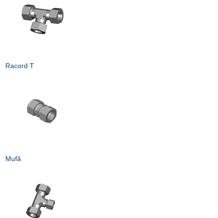
Racord T
Mufă