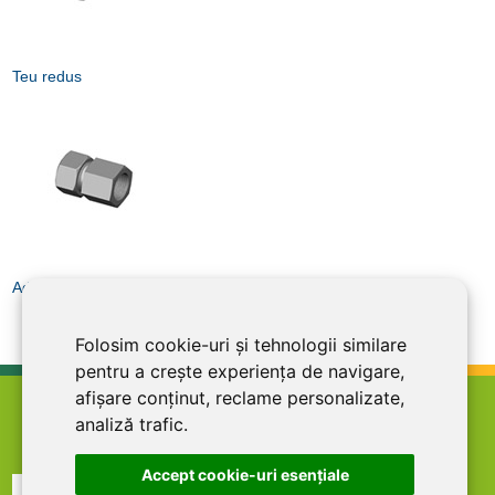
Teu redus
Adaptor
Folosim cookie-uri și tehnologii similare
pentru a crește experiența de navigare,
afișare conținut, reclame personalizate,
home
termeni şi condiţii
abonare la newsletter
analiză trafic.
cariere
politica de confidentialitate
contact
Accept cookie-uri esenţiale