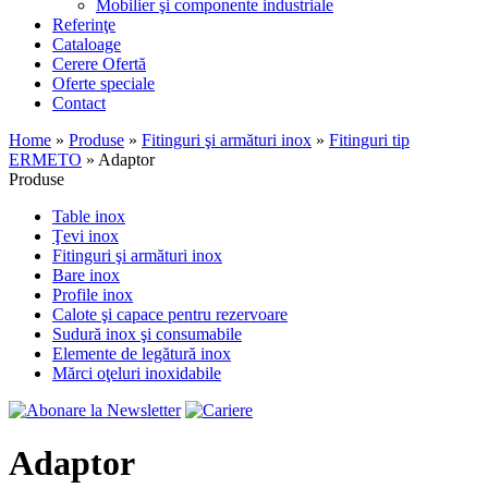
Mobilier şi componente industriale
Referinţe
Cataloage
Cerere Ofertă
Oferte speciale
Contact
Home
»
Produse
»
Fitinguri şi armături inox
»
Fitinguri tip
ERMETO
»
Adaptor
Produse
Table inox
Ţevi inox
Fitinguri şi armături inox
Bare inox
Profile inox
Calote şi capace pentru rezervoare
Sudură inox şi consumabile
Elemente de legătură inox
Mărci oţeluri inoxidabile
Adaptor