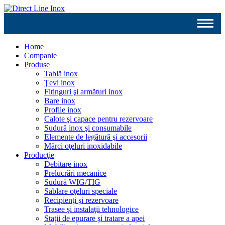
Home
Companie
Produse
Tablă inox
Ţevi inox
Fitinguri şi armături inox
Bare inox
Profile inox
Calote şi capace pentru rezervoare
Sudură inox şi consumabile
Elemente de legătură şi accesorii
Mărci oţeluri inoxidabile
Producţie
Debitare inox
Prelucrări mecanice
Sudură WIG/TIG
Sablare oţeluri speciale
Recipienţi şi rezervoare
Trasee şi instalaţii tehnologice
Staţii de epurare şi tratare a apei