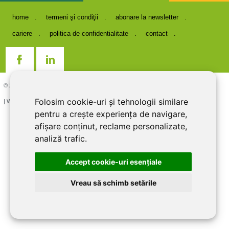
home
termeni şi condiţii
abonare la newsletter
cariere
politica de confidentialitate
contact
© 2026 DIRECT LINE INOX IMPEX SRL, RO7727821, J12/1817/1995
Folosim cookie-uri și tehnologii similare
| Website creat si optimizat de
LiveCOM
pentru a crește experiența de navigare,
afișare conținut, reclame personalizate,
analiză trafic.
Accept cookie-uri esenţiale
Vreau să schimb setările