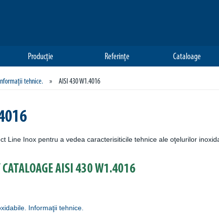
Producţie
Referinţe
Cataloage
Informaţii tehnice.
»
AISI 430 W1.4016
.4016
ct Line Inox pentru a vedea caracterisiticile tehnice ale oţelurilor inoxi
 CATALOAGE AISI 430 W1.4016
oxidabile. Informaţii tehnice.