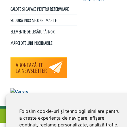
CALOTE ŞI CAPACE PENTRU REZERVOARE
SUDURĂ INOX ŞI CONSUMABILE
ELEMENTE DE LEGĂTURĂ INOX
MĂRCI OŢELURI INOXIDABILE
Folosim cookie-uri și tehnologii similare pentru
home
termeni şi condiţii
abonare la newsletter
cariere
pol
a crește experiența de navigare, afișare
conținut, reclame personalizate, analiză trafic.