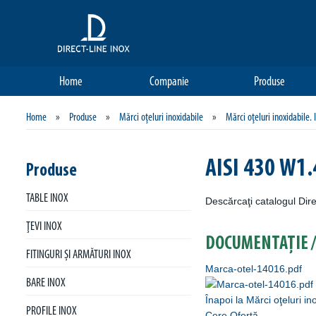
Home
Companie
Produse
Home
»
Produse
»
Mărci oţeluri inoxidabile
»
Mărci oţeluri inoxidabile. 
AISI 430 W1
Produse
TABLE INOX
Descărcaţi catalogul Dire
ŢEVI INOX
DOCUMENTAȚIE /
FITINGURI ŞI ARMĂTURI INOX
Marca-otel-14016.pdf
BARE INOX
Înapoi la Mărci oţeluri in
PROFILE INOX
Cere Ofertă