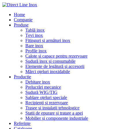
Home
Companie
Produse
Tablă inox
Ţevi inox
Fitinguri şi armături inox
Bare inox
Profile inox
Calote şi capace pentru rezervoare
Sudură inox şi consumabile
Elemente de legătură şi accesorii
Mărci oţeluri inoxidabile
Producţie
Debitare inox
Prelucrări mecanice
Sudură WIG/TIG
Sablare oţeluri speciale
Recipienţi şi rezervoare
Trasee şi instalaţii tehnologice
Staţii de epurare şi tratare a apei
Mobilier şi componente industriale
Referinţe
Cataloage