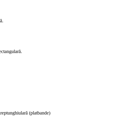
ă.
ectangulară.
dreptunghiulară (platbande)