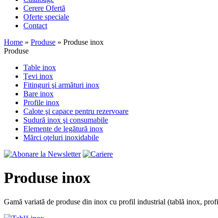
Cerere Ofertă
Oferte speciale
Contact
Home
»
Produse
»
Produse inox
Produse
Table inox
Ţevi inox
Fitinguri şi armături inox
Bare inox
Profile inox
Calote şi capace pentru rezervoare
Sudură inox şi consumabile
Elemente de legătură inox
Mărci oţeluri inoxidabile
Produse inox
Gamă variată de produse din inox cu profil industrial (tablă inox, profile