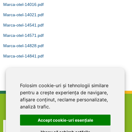
Marca-otel-14016.pdf
Marca-otel-14021.pdf
Marca-otel-14541.pdf
Marca-otel-14571.pdf
Marca-otel-14828.pdf
Marca-otel-14841.pdf
Folosim cookie-uri și tehnologii similare
pentru a crește experiența de navigare,
afișare conținut, reclame personalizate,
home
termeni şi condiţii
abonare la newsletter
analiză trafic.
cariere
politica de confidentialitate
contact
Accept cookie-uri esenţiale