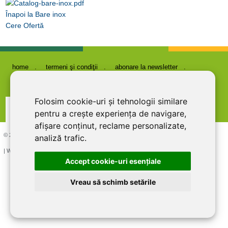
Înapoi la Bare inox
Cere Ofertă
home
termeni şi condiţii
abonare la newsletter
cariere
politica de confidentialitate
contact
Folosim cookie-uri și tehnologii similare
pentru a crește experiența de navigare,
afișare conținut, reclame personalizate,
© 2026 DIRECT LINE INOX IMPEX SRL, RO7727821, J12/1817/1995
analiză trafic.
| Website creat si optimizat de
LiveCOM
Accept cookie-uri esenţiale
Vreau să schimb setările