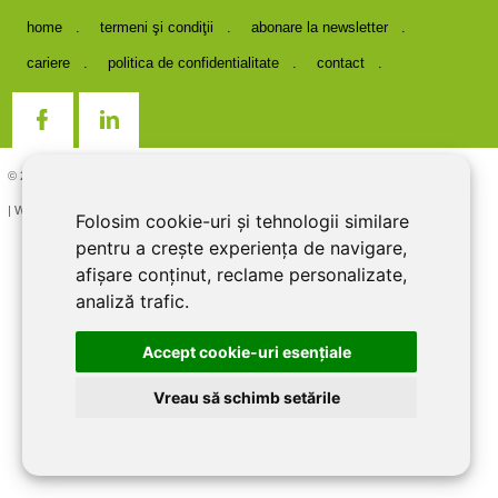
home
termeni şi condiţii
abonare la newsletter
cariere
politica de confidentialitate
contact
© 2026 DIRECT LINE INOX IMPEX SRL, RO7727821, J12/1817/1995
| Website creat si optimizat de
LiveCOM
Folosim cookie-uri și tehnologii similare
pentru a crește experiența de navigare,
afișare conținut, reclame personalizate,
analiză trafic.
Accept cookie-uri esenţiale
Vreau să schimb setările