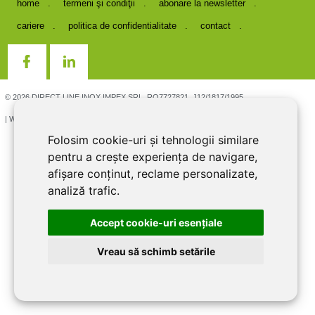
home
termeni şi condiţii
abonare la newsletter
cariere
politica de confidentialitate
contact
© 2026 DIRECT LINE INOX IMPEX SRL, RO7727821, J12/1817/1995
| Website creat si optimizat de
LiveCOM
Folosim cookie-uri și tehnologii similare
pentru a crește experiența de navigare,
afișare conținut, reclame personalizate,
analiză trafic.
Accept cookie-uri esenţiale
Vreau să schimb setările