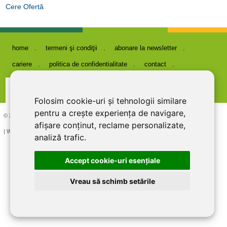
Cere Ofertă
home
termeni şi condiţii
abonare la newsletter
cariere
politica de confidentialitate
contact
Folosim cookie-uri și tehnologii similare
pentru a crește experiența de navigare,
© 2026 DIRECT LINE INOX IMPEX SRL, RO7727821, J12/1817/1995
afișare conținut, reclame personalizate,
| Website creat si optimizat de
LiveCOM
analiză trafic.
Accept cookie-uri esenţiale
Vreau să schimb setările