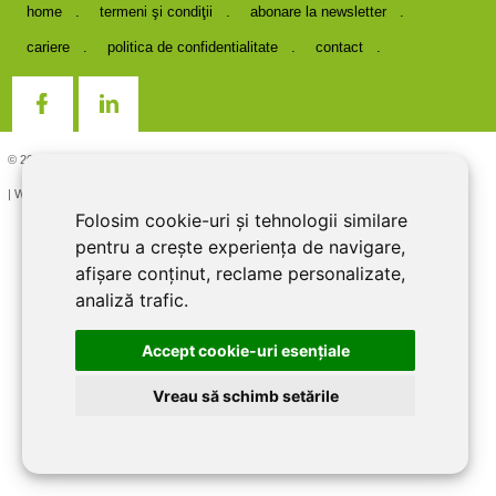
home
termeni şi condiţii
abonare la newsletter
cariere
politica de confidentialitate
contact
© 2026 DIRECT LINE INOX IMPEX SRL, RO7727821, J12/1817/1995
| Website creat si optimizat de
LiveCOM
Folosim cookie-uri și tehnologii similare
pentru a crește experiența de navigare,
afișare conținut, reclame personalizate,
analiză trafic.
Accept cookie-uri esenţiale
Vreau să schimb setările