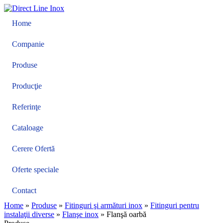
Home
Companie
Produse
Producţie
Referinţe
Cataloage
Cerere Ofertă
Oferte speciale
Contact
Home
»
Produse
»
Fitinguri şi armături inox
»
Fitinguri pentru
instalaţii diverse
»
Flanşe inox
»
Flanşă oarbă