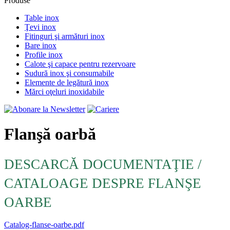
Produse
Table inox
Ţevi inox
Fitinguri şi armături inox
Bare inox
Profile inox
Calote şi capace pentru rezervoare
Sudură inox şi consumabile
Elemente de legătură inox
Mărci oţeluri inoxidabile
Flanşă oarbă
DESCARCĂ DOCUMENTAŢIE /
CATALOAGE DESPRE FLANŞE
OARBE
Catalog-flanse-oarbe.pdf