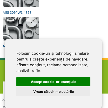
AISI 309/ W1.4828
AISI 314/ w1.4841
Folosim cookie-uri și tehnologii similare
pentru a crește experiența de navigare,
afișare conținut, reclame personalizate,
home
termeni şi condiţii
abonare la newsletter
analiză trafic.
cariere
politica de confidentialitate
contact
Accept cookie-uri esenţiale
Vreau să schimb setările
© 2026 DIRECT LINE INOX IMPEX SRL, RO7727821, J12/1817/1995
| Website creat si optimizat de
LiveCOM