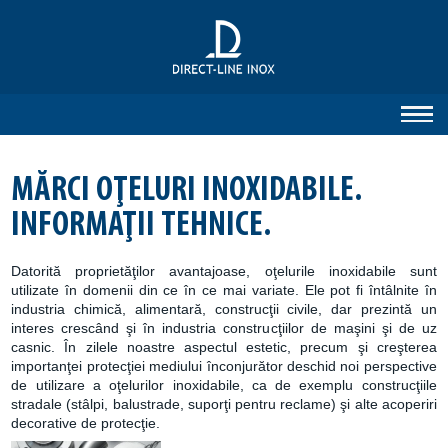
MĂRCI OŢELURI INOXIDABILE.
INFORMAŢII TEHNICE.
Datorită proprietăţilor avantajoase, oţelurile inoxidabile sunt
utilizate în domenii din ce în ce mai variate. Ele pot fi întâlnite în
industria chimică, alimentară, construcţii civile, dar prezintă un
interes crescând şi în industria construcţiilor de maşini şi de uz
casnic. În zilele noastre aspectul estetic, precum şi creşterea
importanţei protecţiei mediului înconjurător deschid noi perspective
de utilizare a oţelurilor inoxidabile, ca de exemplu construcţiile
stradale (stâlpi, balustrade, suporţi pentru reclame) şi alte acoperiri
decorative de protecţie.