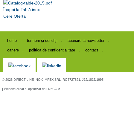
Înapoi la Tablă inox
Cere Ofertă
home
termeni şi condiţii
abonare la newsletter
cariere
politica de confidentialitate
contact
© 2026 DIRECT LINE INOX IMPEX SRL, RO7727821, J12/1817/1995
| Website creat si optimizat de
LiveCOM