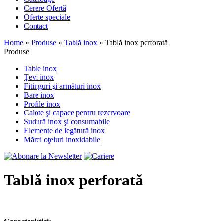
Cerere Ofertă
Oferte speciale
Contact
Home
»
Produse
»
Tablă inox
»
Tablă inox perforată
Produse
Table inox
Ţevi inox
Fitinguri şi armături inox
Bare inox
Profile inox
Calote şi capace pentru rezervoare
Sudură inox şi consumabile
Elemente de legătură inox
Mărci oţeluri inoxidabile
Tablă inox perforată