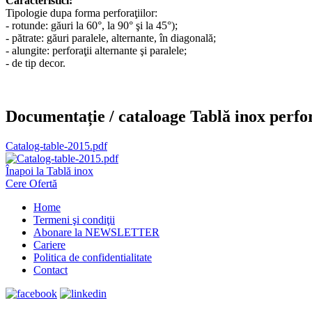
Caracteristici:
Tipologie dupa forma perforaţiilor:
- rotunde: găuri la 60°, la 90° şi la 45°);
- pătrate: găuri paralele, alternante, în diagonală;
- alungite: perforaţii alternante şi paralele;
- de tip decor.
Documentație / cataloage Tablă inox perfo
Catalog-table-2015.pdf
Înapoi la Tablă inox
Cere Ofertă
Home
Termeni şi condiţii
Abonare la NEWSLETTER
Cariere
Politica de confidentialitate
Contact