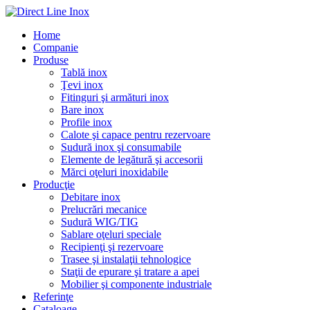
Home
Companie
Produse
Tablă inox
Ţevi inox
Fitinguri şi armături inox
Bare inox
Profile inox
Calote şi capace pentru rezervoare
Sudură inox şi consumabile
Elemente de legătură şi accesorii
Mărci oţeluri inoxidabile
Producţie
Debitare inox
Prelucrări mecanice
Sudură WIG/TIG
Sablare oţeluri speciale
Recipienţi şi rezervoare
Trasee şi instalaţii tehnologice
Staţii de epurare şi tratare a apei
Mobilier şi componente industriale
Referinţe
Cataloage