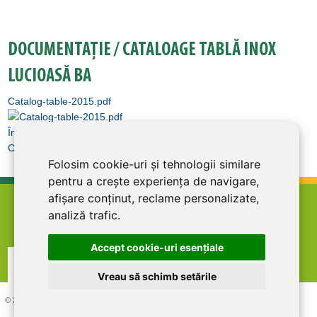
DOCUMENTAȚIE / CATALOAGE TABLĂ INOX
LUCIOASĂ BA
Catalog-table-2015.pdf
Înapoi la Tablă inox
Cere Ofertă
Folosim cookie-uri și tehnologii similare
pentru a crește experiența de navigare,
afișare conținut, reclame personalizate,
home
termeni şi condiţii
abonare la newsletter
analiză trafic.
cariere
politica de confidentialitate
contact
Accept cookie-uri esenţiale
Vreau să schimb setările
© 2026 DIRECT LINE INOX IMPEX SRL, RO7727821, J12/1817/1995