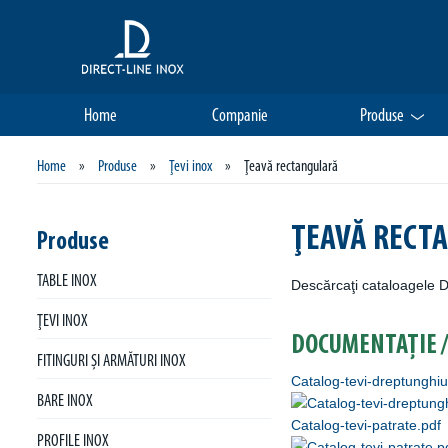
Home
Companie
Produse
Home
»
Produse
»
Ţevi inox
»
Ţeavă rectangulară
ŢEAVĂ RECT
Produse
TABLE INOX
Descărcaţi cataloagele Di
ŢEVI INOX
DOCUMENTAȚIE /
FITINGURI ŞI ARMĂTURI INOX
Catalog-tevi-dreptunghiu
BARE INOX
Catalog-tevi-patrate.pdf
PROFILE INOX